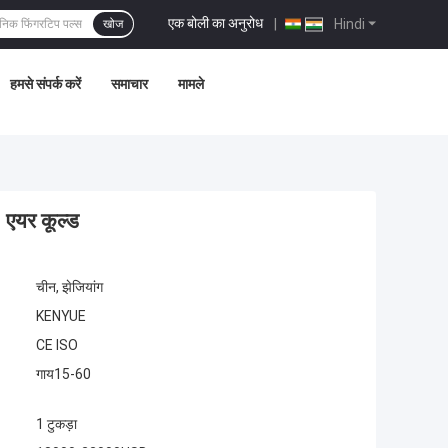
एक बोली का अनुरोध
|
Hindi
खोज
हमसे संपर्क करें
समाचार
मामले
 एयर कूल्ड
चीन, झेजियांग
KENYUE
CE ISO
गाय15-60
1 टुकड़ा