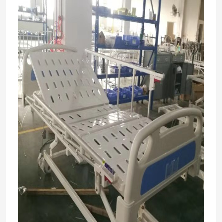
रैखिक एक्ट्यूएटर नियंत्रक
चिकित्सा साधन ट्रॉली
कंप्यूटर वर्कस्टेशन ट्रॉली
IV ध्रुव सहायक उपकरण
मेडिकल ट्रॉली गाड़ी
अस्पताल का बिस्तर ट्रे टेबल
एडजस्टेबल बाथ सीट