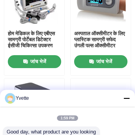
कारखाने का दौरा
होम मेडिकल के लिए एबीएस
अस्पताल ऑक्सीमीटर के लिए
गुणवत्ता नियंत्रण
सामग्री पोर्टेबल डिटेक्टर
प्लास्टिक सामग्री सफेद
ईसीजी चिकित्सा उपकरण
उंगली पल्स ऑक्सीमीटर
हमसे संपर्क करें
जांच भेजें
जांच भेजें
समाचार
मामले
Yvette
अस्पताल में डिलीवरी बेड
1:59 PM
प्रसूति तालिका सहायक उपकरण
Good day, what product are you looking 