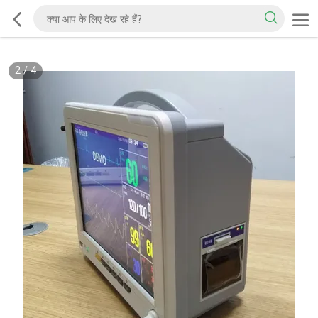
2
/
4