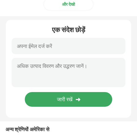
और देखो
रैखिक एक्ट्यूएटर नियंत्रक
एक संदेश छोड़ें
चिकित्सा साधन ट्रॉली
कंप्यूटर वर्कस्टेशन ट्रॉली
IV ध्रुव सहायक उपकरण
मेडिकल ट्रॉली गाड़ी
अस्पताल का बिस्तर ट्रे टेबल
अन्य श्रेणियों अमेरिका से
एडजस्टेबल बाथ सीट