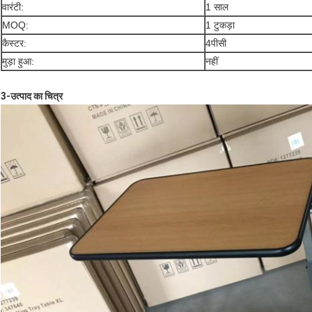
वारंटी:
1 साल
MOQ:
1 टुकड़ा
कैस्टर:
4पीसी
मुड़ा हुआ:
नहीं
3-
उत्पाद का चित्र