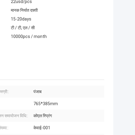
22usd/pcs
मानक निर्यात दफ़्ती
15-20days
टी / टी, एल / सी
10000pcs / month
मग्री::
पंजाब
765*385mm
ोलन समायोजन विधि::
कोएल स्प्रिंग
ख्या::
केवाई-001