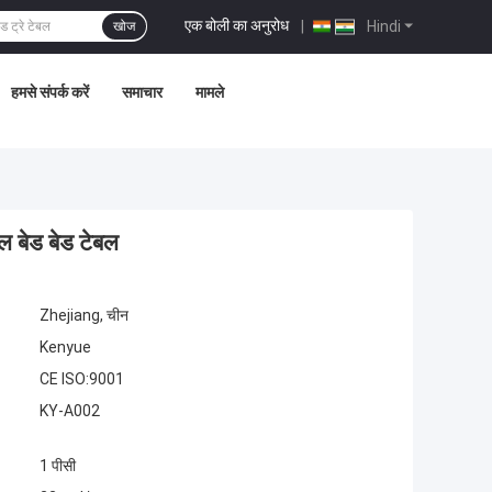
एक बोली का अनुरोध
|
Hindi
खोज
हमसे संपर्क करें
समाचार
मामले
ल बेड बेड टेबल
Zhejiang, चीन
Kenyue
CE ISO:9001
KY-A002
1 पीसी