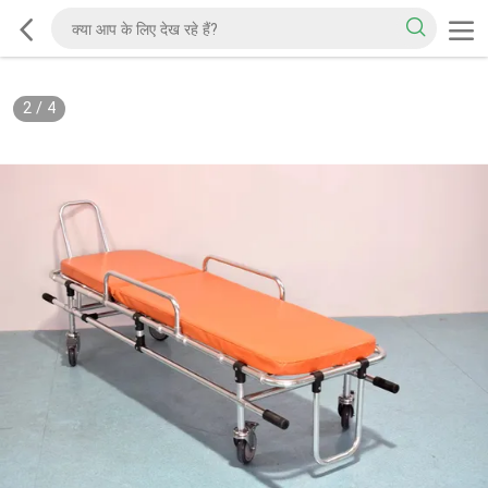
2
/
4