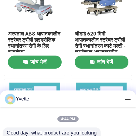
कारखाने का दौरा
अस्पताल ABS आपातकालीन
चौड़ाई 620 मिमी
गुणवत्ता नियंत्रण
स्ट्रेचर ट्रॉली हाइड्रोलिक
आपातकालीन स्ट्रेचर ट्रॉली
स्थानांतरण रोगी के लिए
रोगी स्थानांतरण कार्ट मल्टी -
समायोज्य
कार्यात्मक आपातकालीन
हमसे संपर्क करें
चिकित्सा ट्रॉली
जांच भेजें
जांच भेजें
समाचार
मामले
Yvette
अस्पताल में डिलीवरी बेड
4:44 PM
प्रसूति तालिका सहायक उपकरण
Good day, what product are you looking 