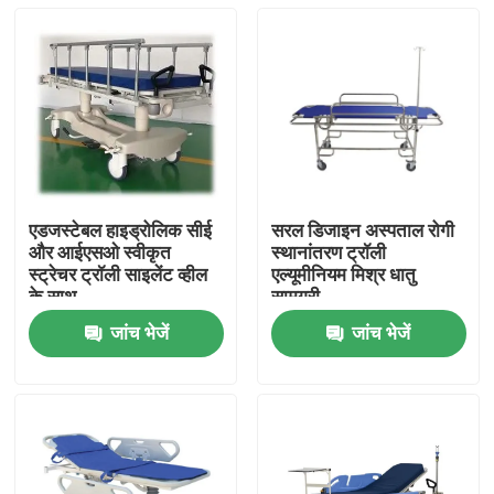
एडजस्टेबल हाइड्रोलिक सीई
सरल डिजाइन अस्पताल रोगी
और आईएसओ स्वीकृत
स्थानांतरण ट्रॉली
स्ट्रेचर ट्रॉली साइलेंट व्हील
एल्यूमीनियम मिश्र धातु
के साथ
सामग्री
जांच भेजें
जांच भेजें
घर
उत्पादों
हमारे बारे में