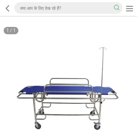
1
/
1