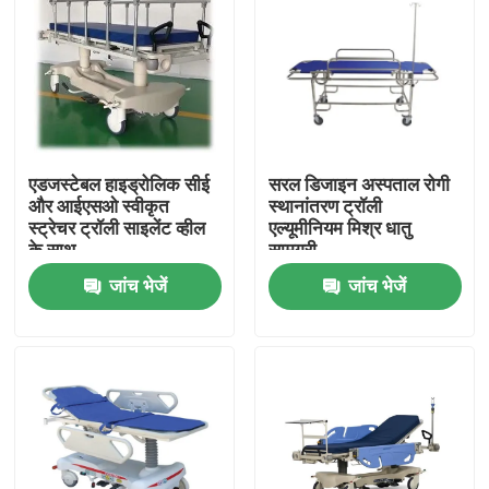
एडजस्टेबल हाइड्रोलिक सीई
सरल डिजाइन अस्पताल रोगी
और आईएसओ स्वीकृत
स्थानांतरण ट्रॉली
स्ट्रेचर ट्रॉली साइलेंट व्हील
एल्यूमीनियम मिश्र धातु
के साथ
सामग्री
जांच भेजें
जांच भेजें
घर
उत्पादों
हमारे बारे में