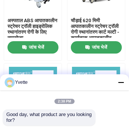
कारखाने का दौरा
अस्पताल ABS आपातकालीन
चौड़ाई 620 मिमी
स्ट्रेचर ट्रॉली हाइड्रोलिक
आपातकालीन स्ट्रेचर ट्रॉली
स्थानांतरण रोगी के लिए
रोगी स्थानांतरण कार्ट मल्टी -
गुणवत्ता नियंत्रण
समायोज्य
कार्यात्मक आपातकालीन
चिकित्सा ट्रॉली
जांच भेजें
जांच भेजें
हमसे संपर्क करें
समाचार
Yvette
मामले
2:38 PM
अस्पताल में डिलीवरी बेड
Good day, what product are you looking 
for?
एबीएस हैंड्रिल यांत्रिक क्रैंक
अस्पताल के उपकरण लग्जरी
प्रसूति तालिका सहायक उपकरण
चिकित्सा परिवहन रोगी
मेडिकल ट्रॉली ब्लू हॉस्पिटल