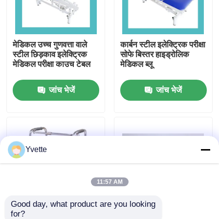
कारखाने का दौरा
मेडिकल उच्च गुणवत्ता वाले
कार्बन स्टील इलेक्ट्रिक परीक्षा
स्टील छिड़काव इलेक्ट्रिक
सोफे बिस्तर हाइड्रोलिक
गुणवत्ता नियंत्रण
मेडिकल परीक्षा काउच टेबल
मेडिकल ब्लू
जांच भेजें
जांच भेजें
हमसे संपर्क करें
समाचार
Yvette
मामले
अस्पताल में डिलीवरी बेड
11:57 AM
Good day, what product are you looking 
प्रसूति तालिका सहायक उपकरण
for?
एल्युमीनियम फोल्डिंग वॉकर,
दो कार्य चिकित्सा अस्पताल