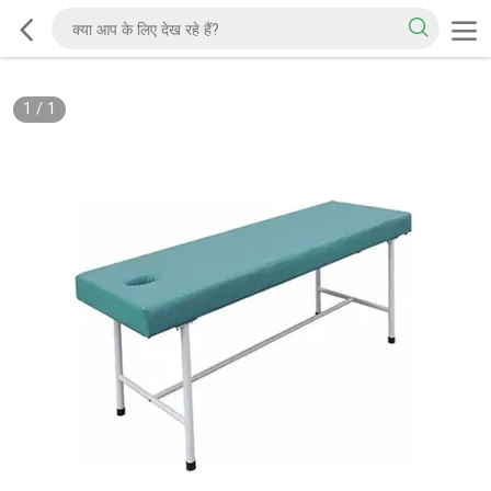
1
/
1