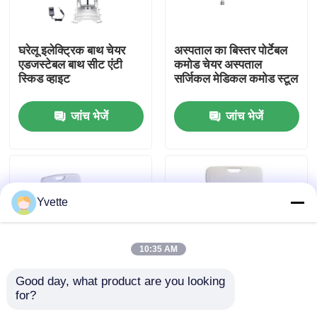
कारखाने का दौरा
घरेलू इलेक्ट्रिक बाथ चेयर
अस्पताल का बिस्तर पोर्टेबल
एडजस्टेबल बाथ सीट एंटी
कमोड चेयर अस्पताल
स्किड व्हाइट
सर्जिकल मेडिकल कमोड स्टूल
गुणवत्ता नियंत्रण
जांच भेजें
जांच भेजें
हमसे संपर्क करें
समाचार
Yvette
मामले
10:35 AM
अस्पताल में डिलीवरी बेड
Good day, what product are you looking 
for?
सिक्स सक्शन कप नॉन-स्लिप
बुजुर्गों के लिए प्रैक्टिकल शॉवर
प्रसूति तालिका सहायक उपकरण
फुट पैड हाइट एडजस्टेबल
एल्यूमीनियम एडजस्टेबल बाथ