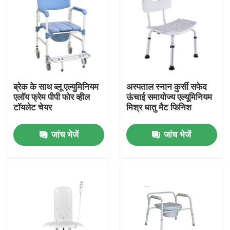
ब्रेक के साथ ब्लू एल्युमिनियम
अस्पताल स्नान कुर्सी सफेद
एलॉय फ्रेम पीपी फोर व्हील
ऊंचाई समायोज्य एल्यूमिनियम
टॉयलेट चेयर
मिश्र धातु मैट फिनिश
जांच भेजें
जांच भेजें
घर
उत्पादों
हमारे बारे में