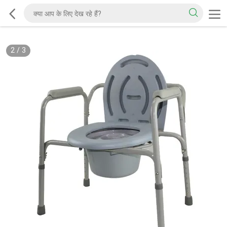
2
/
3