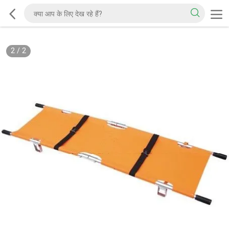
2
/
2