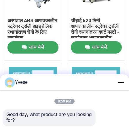
कारखाने का दौरा
अस्पताल ABS आपातकालीन
चौड़ाई 620 मिमी
स्ट्रेचर ट्रॉली हाइड्रोलिक
आपातकालीन स्ट्रेचर ट्रॉली
स्थानांतरण रोगी के लिए
रोगी स्थानांतरण कार्ट मल्टी -
गुणवत्ता नियंत्रण
समायोज्य
कार्यात्मक आपातकालीन
चिकित्सा ट्रॉली
जांच भेजें
जांच भेजें
हमसे संपर्क करें
समाचार
Yvette
मामले
8:59 PM
अस्पताल में डिलीवरी बेड
Good day, what product are you looking 
for?
एबीएस हैंड्रिल यांत्रिक क्रैंक
अस्पताल के उपकरण लग्जरी
प्रसूति तालिका सहायक उपकरण
चिकित्सा परिवहन रोगी
मेडिकल ट्रॉली ब्लू हॉस्पिटल