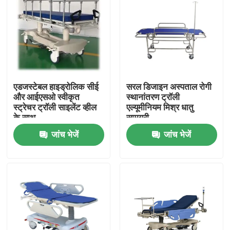
एडजस्टेबल हाइड्रोलिक सीई
सरल डिजाइन अस्पताल रोगी
और आईएसओ स्वीकृत
स्थानांतरण ट्रॉली
स्ट्रेचर ट्रॉली साइलेंट व्हील
एल्यूमीनियम मिश्र धातु
के साथ
सामग्री
जांच भेजें
जांच भेजें
घर
उत्पादों
हमारे बारे में