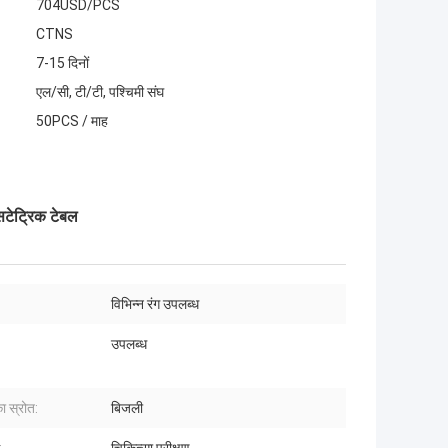
704USD/PCS
CTNS
7-15 दिनों
एल/सी, टी/टी, पश्चिमी संघ
50PCS / माह
सटेट्रिक टेबल
विभिन्न रंग उपलब्ध
उपलब्ध
ा स्रोत:
बिजली