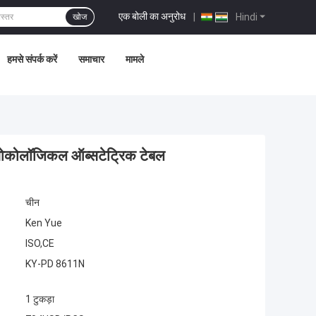
एक बोली का अनुरोध
|
Hindi
खोज
हमसे संपर्क करें
समाचार
मामले
ायनोकोलॉजिकल ऑब्सटेट्रिक टेबल
चीन
Ken Yue
ISO,CE
KY-PD 8611N
1 टुकड़ा