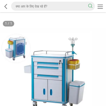
1
/
1