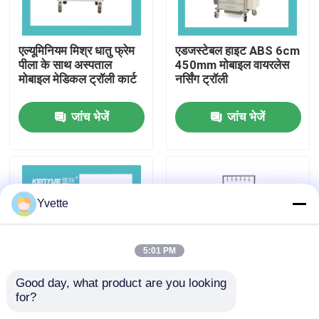
कारखाने का दौरा
एल्यूमिनियम मिश्र धातु फ्रेम
एडजस्टेबल हाइट ABS 6cm
पीला के साथ अस्पताल
450mm मोबाइल वायरलेस
मोबाइल मेडिकल ट्रॉली कार्ट
नर्सिंग ट्रॉली
गुणवत्ता नियंत्रण
जांच भेजें
जांच भेजें
हमसे संपर्क करें
समाचार
Yvette
मामले
5:01 PM
अस्पताल में डिलीवरी बेड
Good day, what product are you looking 
for?
चिकित्सा फर्नीचर एबीएस
एबीएस सामग्री चिकित्सा
प्रसूति तालिका सहायक उपकरण
प्लास्टिक एम्बुलेंस अस्पताल
वितरण गाड़ी चलने योग्य पहियों