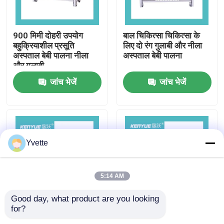
कारखाने का दौरा
900 मिमी दोहरी उपयोग
बाल चिकित्सा चिकित्सा के
बहुक्रियाशील प्रसूति
लिए दो रंग गुलाबी और नीला
अस्पताल बेबी पालना नीला
अस्पताल बेबी पालना
गुणवत्ता नियंत्रण
और गुलाबी
जांच भेजें
जांच भेजें
हमसे संपर्क करें
समाचार
Yvette
मामले
5:14 AM
अस्पताल में डिलीवरी बेड
Good day, what product are you looking 
for?
तीन रंग अस्पताल घुमक्कड़
आसान सफाई और अद्यतन के
प्रसूति तालिका सहायक उपकरण
चिकित्सा विशेष समायोज्य
लिए गुलाबी प्लास्टिक