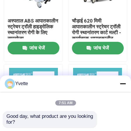
कारखाने का दौरा
अस्पताल ABS आपातकालीन
चौड़ाई 620 मिमी
स्ट्रेचर ट्रॉली हाइड्रोलिक
आपातकालीन स्ट्रेचर ट्रॉली
स्थानांतरण रोगी के लिए
रोगी स्थानांतरण कार्ट मल्टी -
गुणवत्ता नियंत्रण
समायोज्य
कार्यात्मक आपातकालीन
चिकित्सा ट्रॉली
जांच भेजें
जांच भेजें
हमसे संपर्क करें
समाचार
Yvette
मामले
7:51 AM
अस्पताल में डिलीवरी बेड
Good day, what product are you looking 
for?
एबीएस हैंड्रिल यांत्रिक क्रैंक
अस्पताल के उपकरण लग्जरी
प्रसूति तालिका सहायक उपकरण
चिकित्सा परिवहन रोगी
मेडिकल ट्रॉली ब्लू हॉस्पिटल