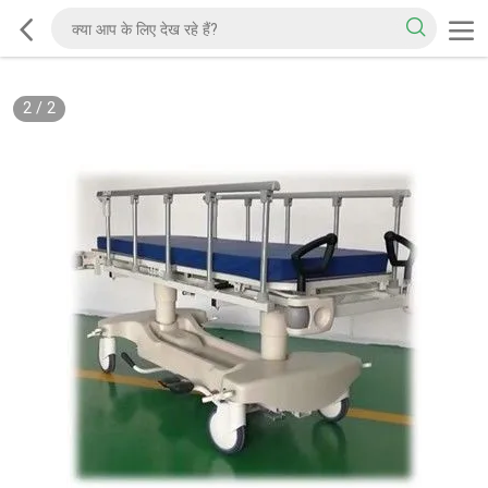
2
/
2