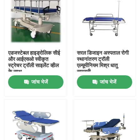
एडजस्टेबल हाइड्रोलिक सीई
सरल डिजाइन अस्पताल रोगी
और आईएसओ स्वीकृत
स्थानांतरण ट्रॉली
स्ट्रेचर ट्रॉली साइलेंट व्हील
एल्यूमीनियम मिश्र धातु
के साथ
सामग्री
जांच भेजें
जांच भेजें
घर
उत्पादों
हमारे बारे में